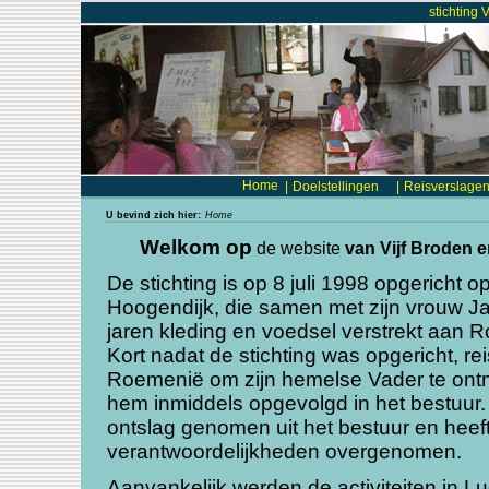
stichting 
Home
|
Doelstellingen
|
Reisverslage
U bevind zich hier:
Home
Welkom op
de website
van Vijf Broden 
De stichting is op 8 juli 1998 opgericht op
Hoogendijk, die samen met zijn vrouw J
jaren kleding en voedsel verstrekt aan
Kort nadat de stichting was opgericht, re
Roemenië om zijn hemelse Vader te on
hem inmiddels opgevolgd in het bestuur
ontslag genomen uit het bestuur en heef
verantwoordelijkheden overgenomen.
Aanvankelijk werden de activiteiten in L