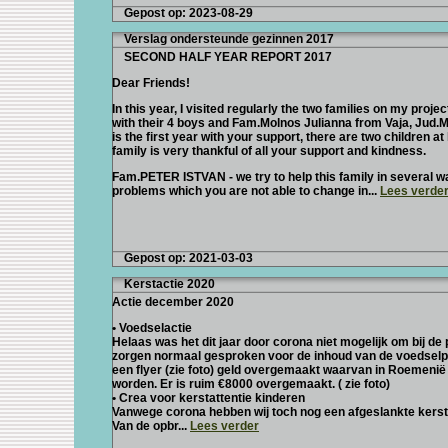
Gepost op: 2023-08-29
Verslag ondersteunde gezinnen 2017
SECOND HALF YEAR REPORT 2017
Dear Friends!
In this year, I visited regularly the two families on my proje
with their 4 boys and Fam.Molnos Julianna from Vaja, Jud.Mur
is the first year with your support, there are two children a
family is very thankful of all your support and kindness.
Fam.PETER ISTVAN - we try to help this family in several wa
problems which you are not able to change in...
Lees verde
Gepost op: 2021-03-03
Kerstactie 2020
Actie december 2020
• Voedselactie
Helaas was het dit jaar door corona niet mogelijk om bij de 
zorgen normaal gesproken voor de inhoud van de voedselp
een flyer (zie foto) geld overgemaakt waarvan in Roemen
worden. Er is ruim €8000 overgemaakt. ( zie foto)
• Crea voor kerstattentie kinderen
Vanwege corona hebben wij toch nog een afgeslankte kers
Van de opbr...
Lees verder