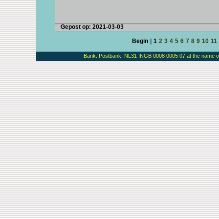
Gepost op: 2021-03-03
Begin
|
1
2
3
4
5
6
7
8
9
10
11
Bank: Postbank, NL31 INGB 0008 0005 07 at the name of 