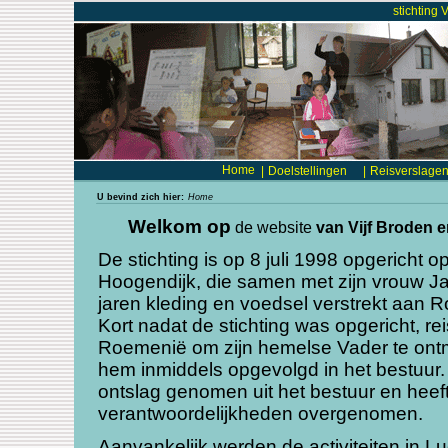
stichting 
Home
|
Doelstellingen
|
Reisverslage
U bevind zich hier:
Home
Welkom op
de website
van Vijf Broden 
De stichting is op 8 juli 1998 opgericht op
Hoogendijk, die samen met zijn vrouw J
jaren kleding en voedsel verstrekt aan
Kort nadat de stichting was opgericht, re
Roemenië om zijn hemelse Vader te on
hem inmiddels opgevolgd in het bestuur
ontslag genomen uit het bestuur en heef
verantwoordelijkheden overgenomen.
Aanvankelijk werden de activiteiten in L