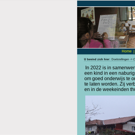
Home
|
U bevind zich hier:
Doelstellingen
->
C
In 2022 is in samenwerk
een kind in een naburi
om goed onderwijs te o
te laten worden. Zij ve
en in de weekeinden th