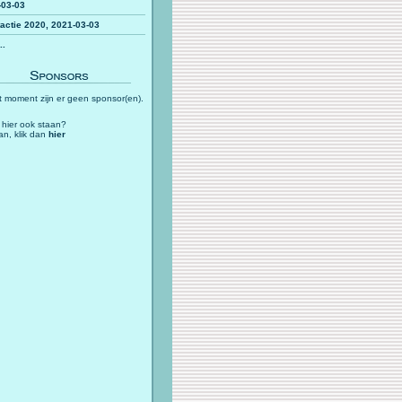
-03-03
actie 2020, 2021-03-03
..
t moment zijn er geen sponsor(en).
u hier ook staan?
an, klik dan
hier