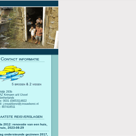
ldijk 293b
AZ Krimpen a/d IJssel
Netherlands
e: 0031 (0)653114822
l: j.trouwborst@j-trouwborst.nl
: 807418511
a 2012: renovatie van een huis,
huis, 2023-08-29
lag ondersteunde gezinnen 2017,