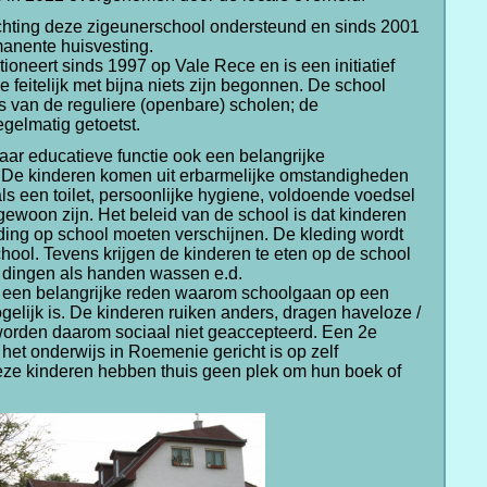
ichting deze zigeunerschool ondersteund en sinds 2001
anente huisvesting.
ioneert sinds 1997 op Vale Rece en is een initiatief
e feitelijk met bijna niets zijn begonnen. De school
s van de reguliere (openbare) scholen; de
egelmatig getoetst.
aar educatieve functie ook een belangrijke
 De kinderen komen uit erbarmelijke omstandigheden
s een toilet, persoonlijke hygiene, voldoende voedsel
gewoon zijn. Het beleid van de school is dat kinderen
ding op school moeten verschijnen. De kleding wordt
chool. Tevens krijgen de kinderen te eten op de school
e dingen als handen wassen e.d.
 een belangrijke reden waarom schoolgaan op een
ogelijk is. De kinderen ruiken anders, dragen haveloze /
worden daarom sociaal niet geaccepteerd. Een 2e
 het onderwijs in Roemenie gericht is op zelf
ze kinderen hebben thuis geen plek om hun boek of