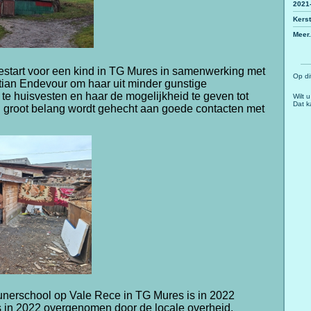
2021
Kerst
Meer.
gestart voor een kind in TG Mures in samenwerking met
Op di
stian Endevour om haar uit minder gunstige
te huisvesten en haar de mogelijkheid te geven tot
Wilt 
Dat k
j groot belang wordt gehecht aan goede contacten met
eunerschool op Vale R
ece in TG Mures is in 2022
s in 2022 overgenomen door de locale overheid.