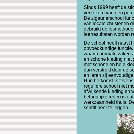
Sinds 1999 heeft de st
verzekerd van een perm
De zigeunerschool funct
van locale christenen di
gebruikt de lesmethode
leerresultaten worden r
De school heeft naast h
opvoedkundige functie.
waarin normale zaken al
en schone kleding niet 
met schone en hele kle
dan verstrekt door de s
en leren zij eenvoudig
Hun herkomst is tevens
reguliere school niet m
afwijkende kleding en 
belangrijke reden is dat
werkzaamheid thuis. De
schrift neer te leggen.