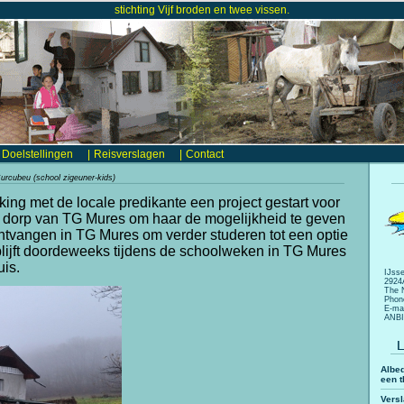
stichting Vijf broden en twee vissen.
Doelstellingen
|
Reisverslagen
|
Contact
urcubeu (school zigeuner-kids)
ing met de locale predikante een project gestart voor
g dorp van TG Mures om haar de mogelijkheid te geven
ntvangen in TG Mures om verder studeren tot een optie
rblijft doordeweeks tijdens de schoolweken in TG Mures
uis.
IJsse
2924
The 
Phon
E-mai
ANBI
Albed
een t
Vers